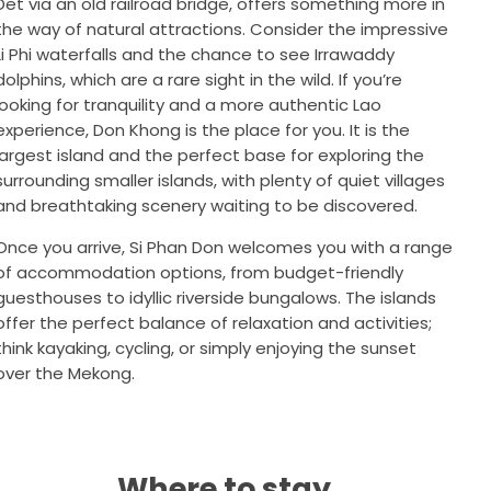
Det via an old railroad bridge, offers something more in
the way of natural attractions. Consider the impressive
Li Phi waterfalls and the chance to see Irrawaddy
dolphins, which are a rare sight in the wild. If you’re
looking for tranquility and a more authentic Lao
experience, Don Khong is the place for you. It is the
largest island and the perfect base for exploring the
surrounding smaller islands, with plenty of quiet villages
and breathtaking scenery waiting to be discovered.
Once you arrive, Si Phan Don welcomes you with a range
of accommodation options, from budget-friendly
guesthouses to idyllic riverside bungalows. The islands
offer the perfect balance of relaxation and activities;
think kayaking, cycling, or simply enjoying the sunset
over the Mekong.
Where to stay