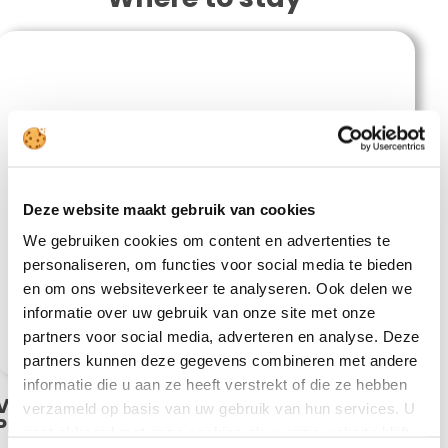
Paradise Riverview Resort
Deze website maakt gebruik van cookies
We gebruiken cookies om content en advertenties te
personaliseren, om functies voor social media te bieden
en om ons websiteverkeer te analyseren. Ook delen we
informatie over uw gebruik van onze site met onze
partners voor social media, adverteren en analyse. Deze
partners kunnen deze gegevens combineren met andere
informatie die u aan ze heeft verstrekt of die ze hebben
Vind dé perfecte accommodatie in Si
verzameld op basis van uw gebruik van hun services. U
Phan Don.
gaat akkoord met onze cookies als u onze website blijft