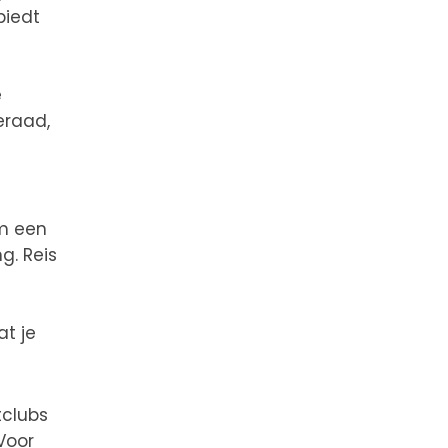
biedt
e
eraad,
em een
g. Reis
at je
tclubs
Voor