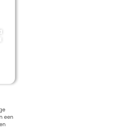
a
u
ige
an een
een