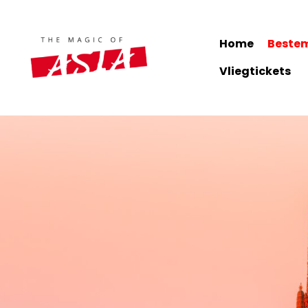
Home
Bestemmingen
Reisroutes
Hote
Home
Beste
Vliegtickets