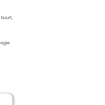
 buurt,
magie