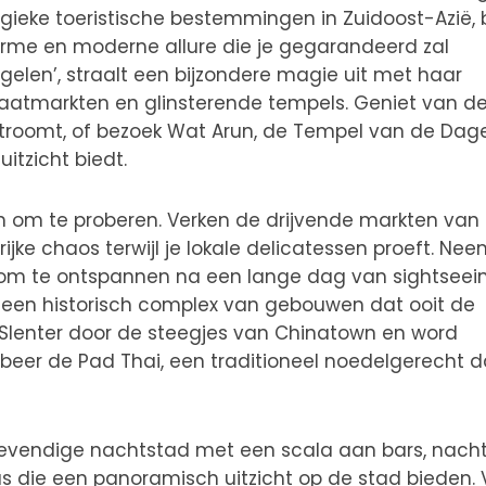
rgieke toeristische bestemmingen in Zuidoost-Azië, 
arme en moderne allure die je gegarandeerd zal
gelen’, straalt een bijzondere magie uit met haar
traatmarkten en glinsterende tempels. Geniet van d
stroomt, of bezoek Wat Arun, de Tempel van de Dag
tzicht biedt.
eiten om te proberen. Verken de drijvende markten van
jke chaos terwijl je lokale delicatessen proeft. Ne
 om te ontspannen na een lange dag van sightseein
, een historisch complex van gebouwen dat ooit de
. Slenter door de steegjes van Chinatown en word
beer de Pad Thai, een traditioneel noedelgerecht d
levendige nachtstad met een scala aan bars, nach
s die een panoramisch uitzicht op de stad bieden. 