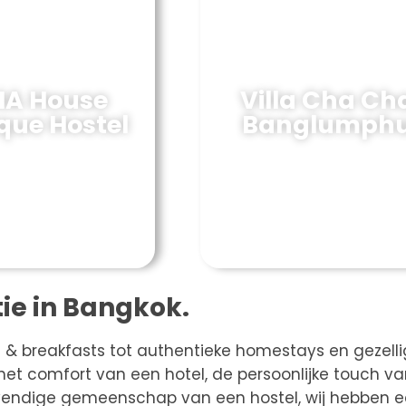
A House
Villa Cha Ch
que Hostel
Banglumph
ie in Bangkok.
ed & breakfasts tot authentieke homestays en gezell
n het comfort van een hotel, de persoonlijke touch v
levendige gemeenschap van een hostel, wij hebben 