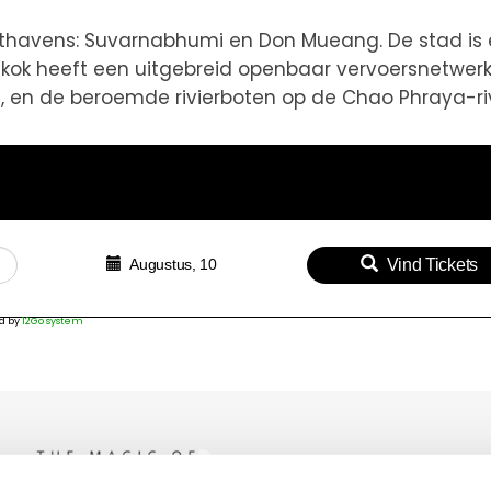
uchthavens: Suvarnabhumi en Don Mueang. De stad is
gkok heeft een uitgebreid openbaar vervoersnetwerk
s, en de beroemde rivierboten op de Chao Phraya-riv
Augustus, 10
Vind Tickets
d by
12Go system