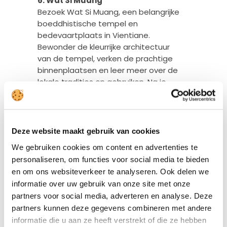
6. Wat Si Muang
Bezoek Wat Si Muang, een belangrijke
boeddhistische tempel en
bedevaartplaats in Vientiane.
Bewonder de kleurrijke architectuur
van de tempel, verken de prachtige
binnenplaatsen en leer meer over de
lokale tradities en gebruiken. Na je
bezoek kun je genieten van een
heerlijke maaltijd bij ‘Kualao
Restaurant’, een populair restaurant
dat gespecialiseerd is in heerlijke
Deze website maakt gebruik van cookies
Laotiaanse gerechten.
We gebruiken cookies om content en advertenties te
7. Buddha Park (Xieng Khuan)
personaliseren, om functies voor social media te bieden
Maak een dagtocht naar het
en om ons websiteverkeer te analyseren. Ook delen we
nabijgelegen Buddha Park, een
informatie over uw gebruik van onze site met onze
fascinerende verzameling
partners voor social media, adverteren en analyse. Deze
boeddhistische en hindoeïstische
partners kunnen deze gegevens combineren met andere
beelden in een schilderachtige
informatie die u aan ze heeft verstrekt of die ze hebben