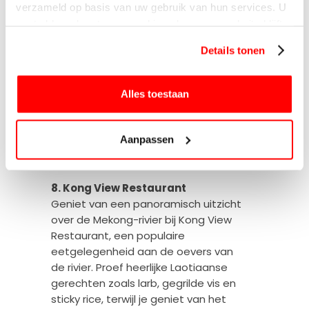
omgeving aan de oever van de
verzameld op basis van uw gebruik van hun services. U
Mekong-rivier. Verken de kleurrijke
gaat akkoord met onze cookies als u onze website blijft
sculpturen, bewonder het prachtige
gebruiken.
uitzicht op de rivier en geniet van een
Details tonen
ontspannen picknick in de schaduw
van de bomen. Na je bezoek kun je
Alles toestaan
genieten van een smakelijke
Laotiaanse barbecue bij “Koua Khao
Restaurant”, een gezellig restaurant
Aanpassen
dat bekend staat om zijn gegrilde
gerechten.
8. Kong View Restaurant
Geniet van een panoramisch uitzicht
over de Mekong-rivier bij Kong View
Restaurant, een populaire
eetgelegenheid aan de oevers van
de rivier. Proef heerlijke Laotiaanse
gerechten zoals larb, gegrilde vis en
sticky rice, terwijl je geniet van het