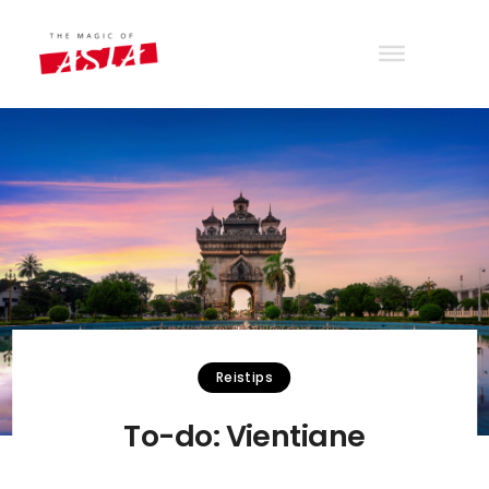
THE MAGIC OF ASIA
Wander with joy
Reistips
To-do: Vientiane