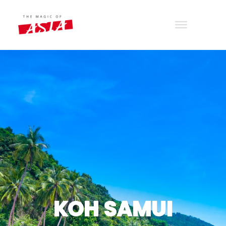
THE MAGIC OF ASIA
Wander with joy
KOH SAMUI