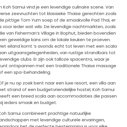
In Koh Samui vind je een levendige culinaire scene. Van
verse zeevruchten tot klassieke Thaise gerechten zoals
de pittige Tom Yum soep of de smaakvolle Pad Thai, er
is voor ieder wat wils. De levendige nachtmarkten, zoals
die van Fisherman’s Village in Bophut, bieden bovendien
een geweldige kans om de lokale keuken te proeven.
Het eiland komt ‘s avonds echt tot leven met een scala
aan uitgaansgelegenheden, van rustige strandbars tot
levendige clubs. Er zijn ook talloze spacentra, waar je
kunt ontspannen met een traditionele Thaise massage
of een spa-behandeling.
Of je nu op zoek bent naar een luxe resort, een villa aan
het strand of een budgetvriendelijke hostel, Koh Samui
heeft een breed scala aan accommodaties die passen
bij ieders smaak en budget.
Koh Samui combineert prachtige natuurlijke
landschappen met levendige culturele ervaringen,
waardoor het de perfecte bestemming is voor elke