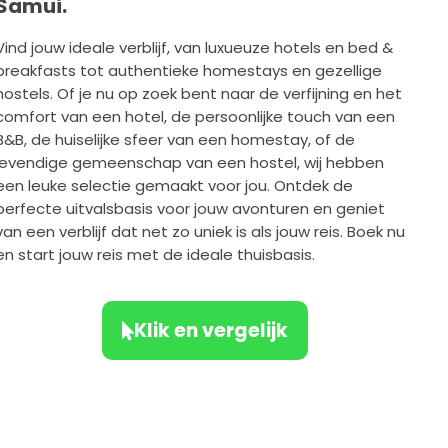
Samui.
Vind jouw ideale verblijf, van luxueuze hotels en bed &
breakfasts tot authentieke homestays en gezellige
hostels. Of je nu op zoek bent naar de verfijning en het
comfort van een hotel, de persoonlijke touch van een
B&B, de huiselijke sfeer van een homestay, of de
levendige gemeenschap van een hostel, wij hebben
een leuke selectie gemaakt voor jou. Ontdek de
perfecte uitvalsbasis voor jouw avonturen en geniet
van een verblijf dat net zo uniek is als jouw reis. Boek nu
en start jouw reis met de ideale thuisbasis.
Klik en vergelijk