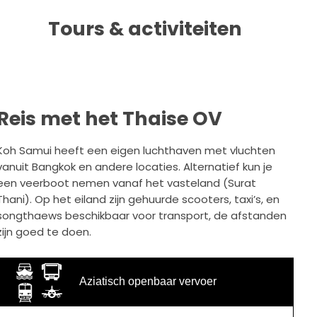
Tours & activiteiten
Reis met het Thaise OV
Koh Samui heeft een eigen luchthaven met vluchten
vanuit Bangkok en andere locaties. Alternatief kun je
een veerboot nemen vanaf het vasteland (Surat
Thani). Op het eiland zijn gehuurde scooters, taxi’s, en
songthaews beschikbaar voor transport, de afstanden
zijn goed te doen.
Aziatisch openbaar vervoer