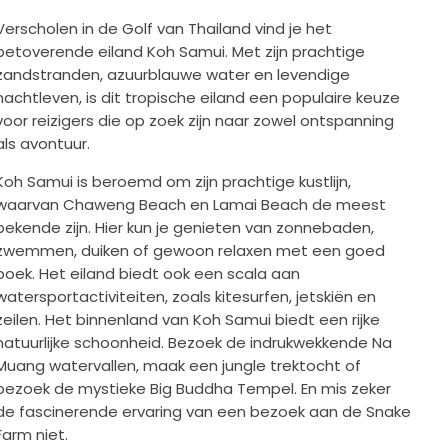
Verscholen in de Golf van Thailand vind je het
betoverende eiland Koh Samui. Met zijn prachtige
zandstranden, azuurblauwe water en levendige
nachtleven, is dit tropische eiland een populaire keuze
voor reizigers die op zoek zijn naar zowel ontspanning
als avontuur.
Koh Samui is beroemd om zijn prachtige kustlijn,
waarvan Chaweng Beach en Lamai Beach de meest
bekende zijn. Hier kun je genieten van zonnebaden,
zwemmen, duiken of gewoon relaxen met een goed
boek. Het eiland biedt ook een scala aan
watersportactiviteiten, zoals kitesurfen, jetskiën en
zeilen. Het binnenland van Koh Samui biedt een rijke
natuurlijke schoonheid. Bezoek de indrukwekkende Na
Muang watervallen, maak een jungle trektocht of
bezoek de mystieke Big Buddha Tempel. En mis zeker
de fascinerende ervaring van een bezoek aan de Snake
Farm niet.