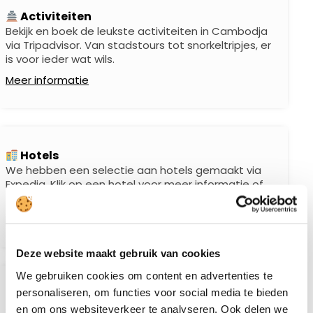
Activiteiten
Bekijk en boek de leukste activiteiten in Cambodja
via Tripadvisor. Van stadstours tot snorkeltripjes, er
is voor ieder wat wils.
Meer informatie
Hotels
We hebben een selectie aan hotels gemaakt via
Expedia. Klik op een hotel voor meer informatie of
zoek via de website naar een hotel naar keuze.
Meer informatie
Deze website maakt gebruik van cookies
We gebruiken cookies om content en advertenties te
personaliseren, om functies voor social media te bieden
Vaccinaties
Ga voorbereid op reis en zorg ervoor dat je al jouw
en om ons websiteverkeer te analyseren. Ook delen we