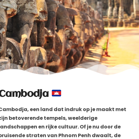
Cambodja
Cambodja, een land dat indruk op je maakt met
zijn betoverende tempels, weelderige
landschappen en rijke cultuur. Of je nu door de
bruisende straten van Phnom Penh dwaalt, de