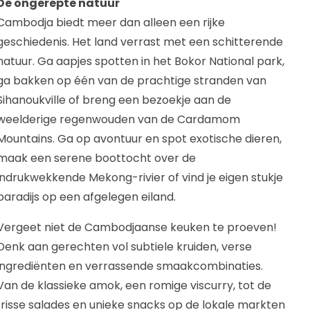
De ongerepte natuur
Cambodja biedt meer dan alleen een rijke
geschiedenis. Het land verrast met een schitterende
natuur. Ga aapjes spotten in het Bokor National park,
ga bakken op één van de prachtige stranden van
Sihanoukville of breng een bezoekje aan de
weelderige regenwouden van de Cardamom
Mountains. Ga op avontuur en spot exotische dieren,
maak een serene boottocht over de
indrukwekkende Mekong-rivier of vind je eigen stukje
paradijs op een afgelegen eiland.
Vergeet niet de Cambodjaanse keuken te proeven!
Denk aan gerechten vol subtiele kruiden, verse
ingrediënten en verrassende smaakcombinaties.
Van de klassieke amok, een romige viscurry, tot de
frisse salades en unieke snacks op de lokale markten