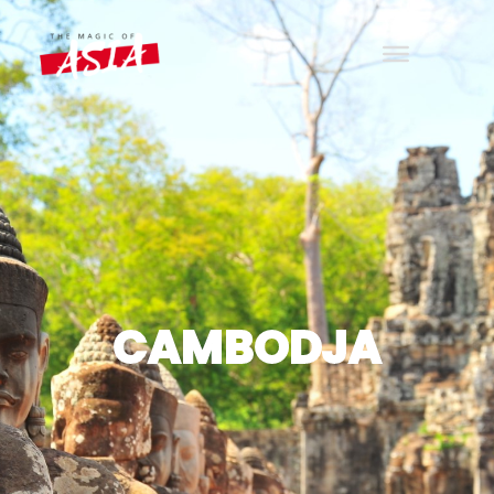
THE MAGIC OF ASIA
Wander with joy
CAMBODJA