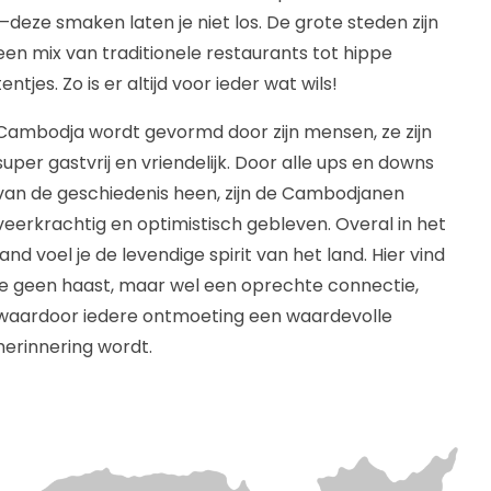
—deze smaken laten je niet los. De grote steden zijn
een mix van traditionele restaurants tot hippe
tentjes. Zo is er altijd voor ieder wat wils!
Cambodja wordt gevormd door zijn mensen, ze zijn
super gastvrij en vriendelijk. Door alle ups en downs
van de geschiedenis heen, zijn de Cambodjanen
veerkrachtig en optimistisch gebleven. Overal in het
land voel je de levendige spirit van het land. Hier vind
je geen haast, maar wel een oprechte connectie,
waardoor iedere ontmoeting een waardevolle
herinnering wordt.