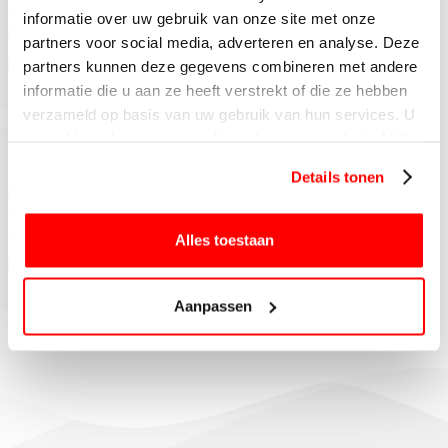
vaccinaties voor Cambodja hebt gehad. Plannen
informatie over uw gebruik van onze site met onze
kan via de GGD.
partners voor social media, adverteren en analyse. Deze
Meer informatie
partners kunnen deze gegevens combineren met andere
informatie die u aan ze heeft verstrekt of die ze hebben
verzameld op basis van uw gebruik van hun services. U
gaat akkoord met onze cookies als u onze website blijft
gebruiken.
Visum
Details tonen
Bekijk voordat je gaat, of het land waar je naar toe
gaat een visumbeleid heeft. Dit kan je zelf online of
op de luchthaven bij aankomst regelen.
Alles toestaan
Meer informatie
Aanpassen