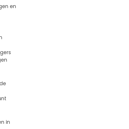
ngen en
n
igers
gen
 de
e
unt
n in