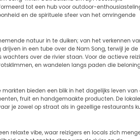
sformeerd tot een hub voor outdoor-enthousiasteli
oonheid en de spirituele sfeer van het omringende
emende natuur in te duiken; van het verkennen va
 drijven in een tube over de Nam Song, terwijl je de
 wachters over de rivier staan. Voor de actieve reiz
, rotsklimmen, en wandelen langs paden die belonin
le markten bieden een blik in het dagelijks leven van
oenten, fruit en handgemaakte producten. De lokal
r je zowel op straat als in gezellige restaurants k
 relaxte vibe, waar reizigers en locals zich menge