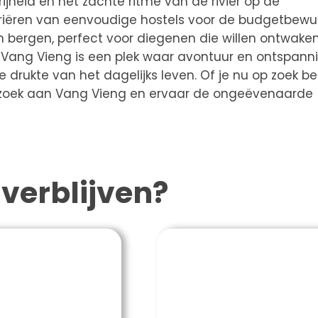
jheid en het zachte ritme van de rivier op de
iëren van eenvoudige hostels voor de budgetbewu
er en bergen, perfect voor diegenen die willen ontwak
 Vang Vieng is een plek waar avontuur en ontspann
drukte van het dagelijks leven. Of je nu op zoek be
bezoek aan Vang Vieng en ervaar de ongeëvenaarde
verblijven?