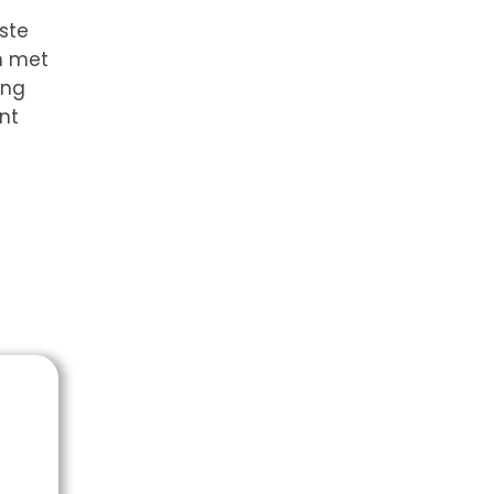
ste
en met
ing
nt