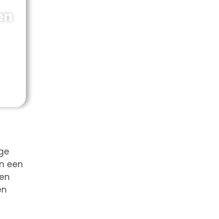
en
ige
an een
een
en