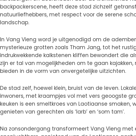
backpackerscene, heeft deze stad zichzelf getran
natuurliefhebbers, met respect voor de serene sch
landschap.
In Vang Vieng word je uitgenodigd om de ademben
mysterieuze grotten zoals Tham Jang, tot het rustig
indrukwekkende kalkstenen kliffen bewondert die als
zijn er tal van mogelijkheden om te gaan kajakken
bieden in de vorm van onvergetelijke uitzichten.
De stad zelf, hoewel klein, bruist van de leven. Loka
inwoners, met kraampjes vol met vers geoogste gr
keuken is een smeltkroes van Laotiaanse smaken, waa
genieten van gerechten als ‘larb’ en ‘som tam’.
Na zonsondergang transformeert Vang Vieng met een