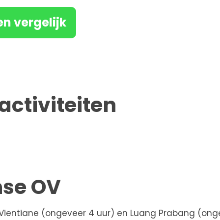
en vergelijk
activiteiten
nse OV
t Vientiane (ongeveer 4 uur) en Luang Prabang (ong