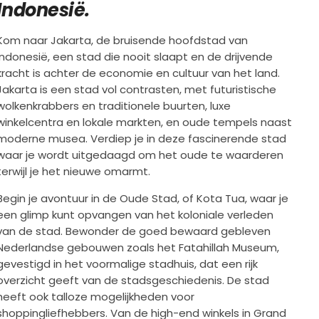
Indonesië.
Kom naar Jakarta, de bruisende hoofdstad van
Indonesië, een stad die nooit slaapt en de drijvende
kracht is achter de economie en cultuur van het land.
Jakarta is een stad vol contrasten, met futuristische
wolkenkrabbers en traditionele buurten, luxe
winkelcentra en lokale markten, en oude tempels naast
moderne musea. Verdiep je in deze fascinerende stad
waar je wordt uitgedaagd om het oude te waarderen
terwijl je het nieuwe omarmt.
Begin je avontuur in de Oude Stad, of Kota Tua, waar je
een glimp kunt opvangen van het koloniale verleden
van de stad. Bewonder de goed bewaard gebleven
Nederlandse gebouwen zoals het Fatahillah Museum,
gevestigd in het voormalige stadhuis, dat een rijk
overzicht geeft van de stadsgeschiedenis. De stad
heeft ook talloze mogelijkheden voor
shoppingliefhebbers. Van de high-end winkels in Grand