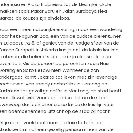
Indonesia en Plaza Indonesia tot de kleurrijke lokale
markten zoals Pasar Baru en Jalan Surabaya Flea
Market, de keuzes zijn eindeloos.
Voor een meer natuurlijke ervaring, maak een wandeling
door het Ragunan Zoo, een van de oudste dierentuinen
in Zuidoost-Azië, of geniet van de rustige sfeer van de
Taman Suropati. In Jakarta kun je ook de lokale keuken
proberen, die bekend staat om zijn rijke smaken en
diversiteit. Mis de beroemde gerechten zoals Nasi
Goreng en Soto Betawi niet! Wanneer de zon
ondergaat, komt Jakarta tot leven met zijn levendige
nachtleven. Van trendy nachtclubs in Kemang en
Sudirman tot gezellige cafés in Menteng, de stad heeft
voor elk wat wils. Voor een andere kijk op de stad,
overweeg dan een diner cruise langs de kustlijn voor
een adembenemend uitzicht op de stad bij nacht.
Of je nu op zoek bent naar een luxe hotel in het
stadscentrum of een gezellig pension in een van de