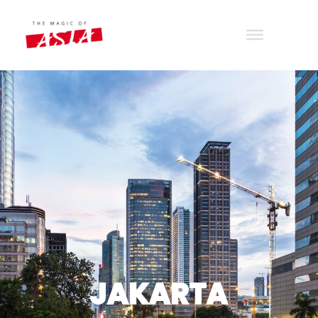
THE MAGIC OF ASIA
Wander with joy
JAKARTA