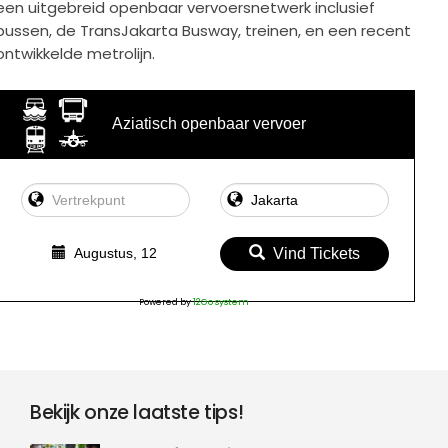
een uitgebreid openbaar vervoersnetwerk inclusief
bussen, de TransJakarta Busway, treinen, en een recent
ontwikkelde metrolijn.
Aziatisch openbaar vervoer
Augustus, 12
Vind Tickets
Powered by
12Go system
Bekijk onze laatste tips!